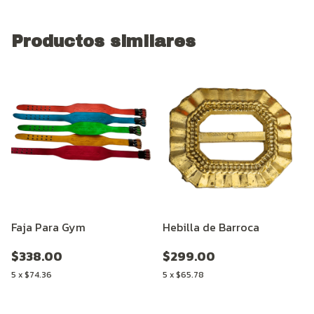
Productos similares
Faja Para Gym
Hebilla de Barroca
$338.00
$299.00
5
x
$74.36
5
x
$65.78