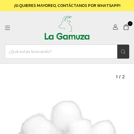
¡SI QUIERES MAYOREO, CONTÁCTANOS POR WHATSAPP!
0
1
/
2