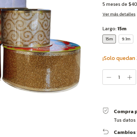
5
meses de
$40
Ver más detalles
Largo:
15m
15m
9.1m
¡Solo quedan
Compra p
Tus datos
Cambios 