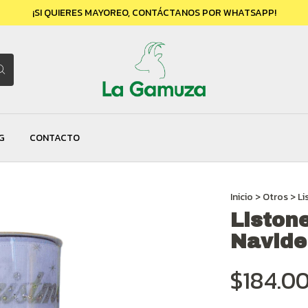
¡SI QUIERES MAYOREO, CONTÁCTANOS POR WHATSAPP!
G
CONTACTO
Inicio
>
Otros
>
Li
Liston
Navide
$184.0