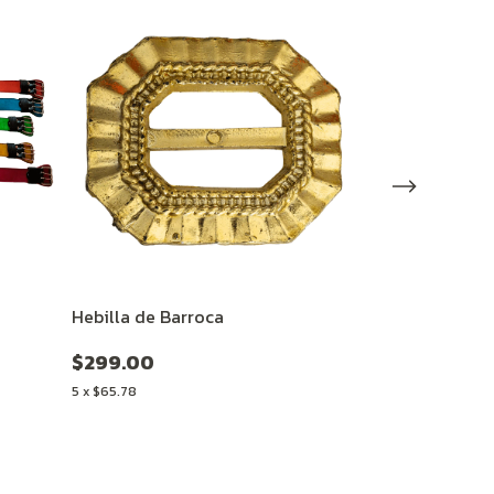
Hebilla de Barroca
Pompones
$299.00
$215.00
5
x
$65.78
5
x
$47.30