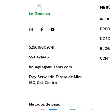
MEN
INICI
PROD
NOSO
525616609741
BLOG
5531421446
CONT
hola@lagamuzamx.com
Fray Servando Teresa de Mier
160, Col. Centro
Métodos de pago