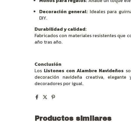
Moños para regalos:
Añade un toque ele
Decoración general:
Ideales para guirn
DIY.
Durabilidad y calidad:
Fabricados con materiales resistentes que c
año tras año.
Conclusión
Los
Listones con Alambre Navideños
so
decoración navideña creativa, elegante 
decoradores por igual.
Productos similares