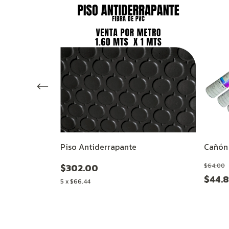
Piso Antiderrapante
Cañón 
$302.00
$64.00
$44.
5
x
$66.44