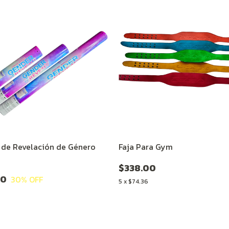
de Revelación de Género
Faja Para Gym
$338.00
80
30
% OFF
5
x
$74.36