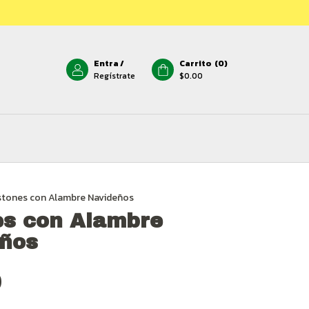
Entra
/
Carrito
(
0
)
Regístrate
$0.00
stones con Alambre Navideños
es con Alambre
ños
0