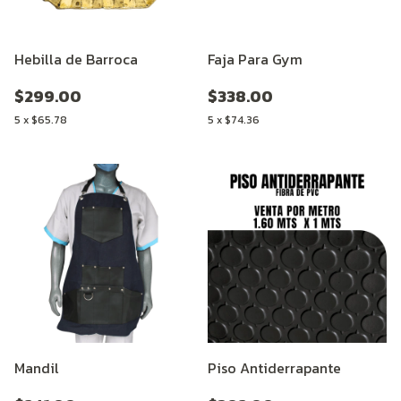
Hebilla de Barroca
Faja Para Gym
$299.00
$338.00
5
x
$65.78
5
x
$74.36
Mandil
Piso Antiderrapante