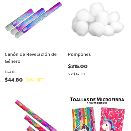
Cañón de Revelación de
Pompones
Género
$215.00
$64.00
5
x
$47.30
$44.80
30
% OFF