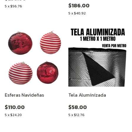
$186.00
5
x
$56.76
5
x
$40.92
Esferas Navideñas
Tela Aluminizada
$110.00
$58.00
5
x
$24.20
5
x
$12.76