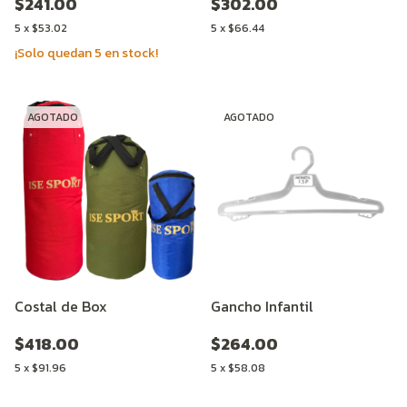
$241.00
$302.00
5
x
$53.02
5
x
$66.44
¡Solo quedan
5
en stock!
AGOTADO
AGOTADO
Costal de Box
Gancho Infantil
$418.00
$264.00
5
x
$91.96
5
x
$58.08