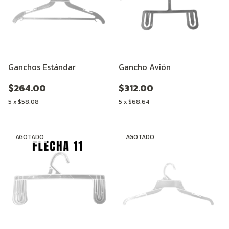
Ganchos Estándar
Gancho Avión
$264.00
$312.00
5
x
$58.08
5
x
$68.64
AGOTADO
AGOTADO