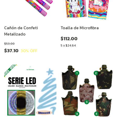
Cañón de Confeti
Toalla de Microfibra
Metalizado
$112.00
$53.00
5
x
$24.64
$37.10
30
% OFF