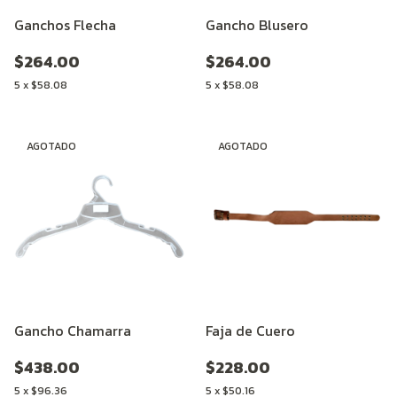
Ganchos Flecha
Gancho Blusero
$264.00
$264.00
5
x
$58.08
5
x
$58.08
AGOTADO
AGOTADO
Gancho Chamarra
Faja de Cuero
$438.00
$228.00
5
x
$96.36
5
x
$50.16