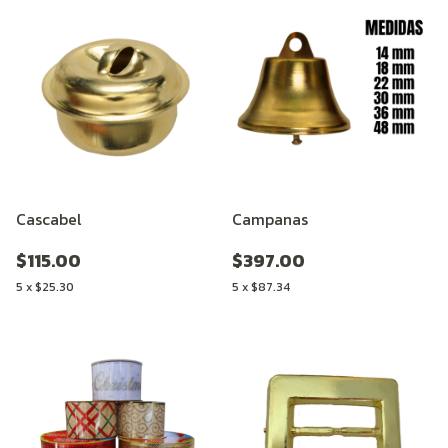
Cascabel
Campanas
$115.00
$397.00
5
x
$25.30
5
x
$87.34