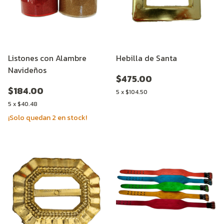
Listones con Alambre
Hebilla de Santa
Navideños
$475.00
$184.00
5
x
$104.50
5
x
$40.48
¡Solo quedan
2
en stock!