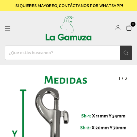
¡SI QUIERES MAYOREO, CONTÁCTANOS POR WHATSAPP!
0
1
/
2