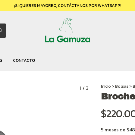
¡SI QUIERES MAYOREO, CONTÁCTANOS POR WHATSAPP!
G
CONTACTO
Inicio
>
Bolsas
>
B
1
/
3
Broche
$220.0
5
meses de
$48