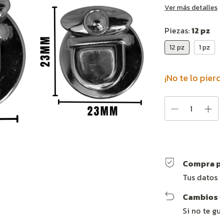
Ver más detalles
Piezas:
12 pz
12 pz
1 pz
¡No te lo pier
Compra p
Tus datos
Cambios 
Si no te g