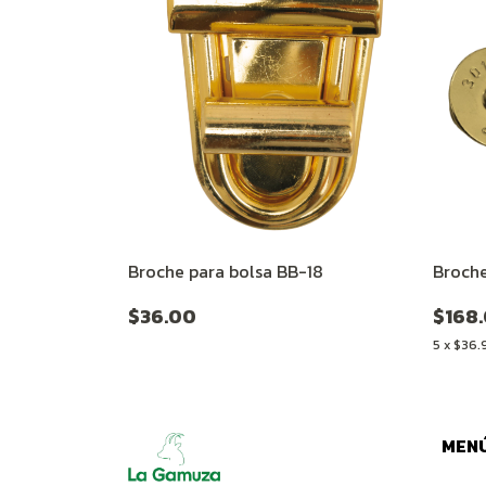
Broche para bolsa BB-18
Broch
$36.00
$168
5
x
$36.
MEN