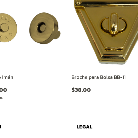
e Imán
Broche para Bolsa BB-11
.00
$38.00
96
Ú
LEGAL