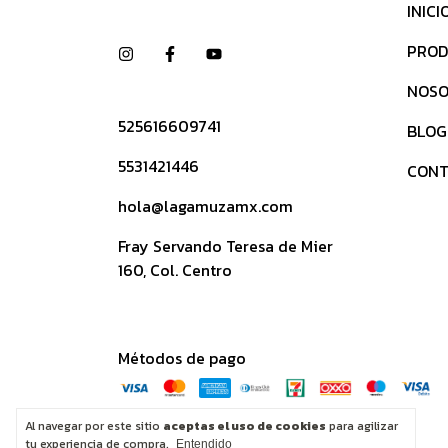
INICI
PROD
NOSO
525616609741
BLOG
5531421446
CONT
hola@lagamuzamx.com
Fray Servando Teresa de Mier
160, Col. Centro
Métodos de pago
Al navegar por este sitio
aceptas el uso de cookies
para agilizar
tu experiencia de compra.
Entendido