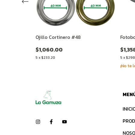
Ojillo Cortinero #48
Fotob
$1,060.00
$1,35
5
x
$233.20
5
x
$298
¡No te l
MEN
INICI
PROD
NOSO