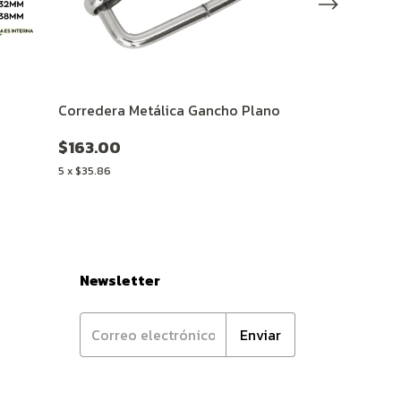
Corredera Metálica Gancho Plano
Bandola SHS
$163.00
$1,690.00
5
x
$35.86
5
x
$371.80
Newsletter