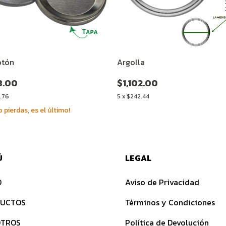
otón
Argolla
8.00
$1,102.00
.76
5
x
$242.44
o pierdas, es el último!
Ú
LEGAL
O
Aviso de Privacidad
UCTOS
Términos y Condiciones
TROS
Política de Devolución