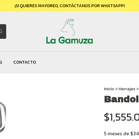
¡SI QUIERES MAYOREO, CONTÁCTANOS POR WHATSAPP!
G
CONTACTO
Inicio
>
Herrajes
>
Bandol
$1,555.
5
meses de
$34