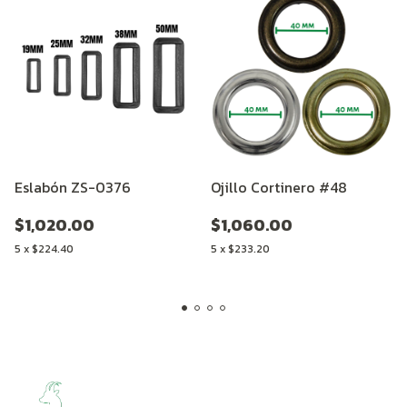
Eslabón ZS-0376
Ojillo Cortinero #48
$1,020.00
$1,060.00
5
x
$224.40
5
x
$233.20