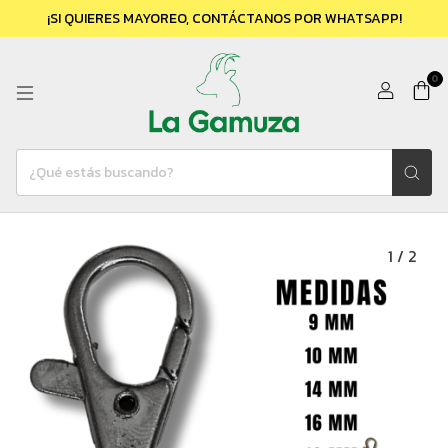
¡SI QUIERES MAYOREO, CONTÁCTANOS POR WHATSAPP!
0
1
/
2