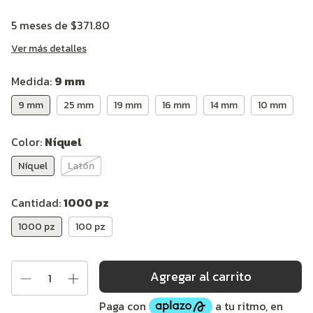
5
meses de
$371.80
Ver más detalles
Medida:
9 mm
9 mm
25 mm
19 mm
16 mm
14 mm
10 mm
Color:
Níquel
Níquel
Latón
Cantidad:
1000 pz
1000 pz
100 pz