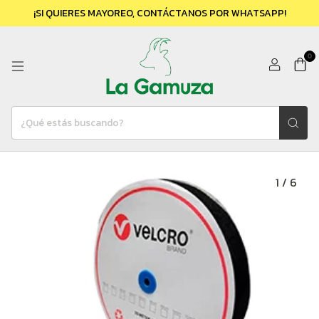
¡SI QUIERES MAYOREO, CONTÁCTANOS POR WHATSAPP!
0
1
/
6