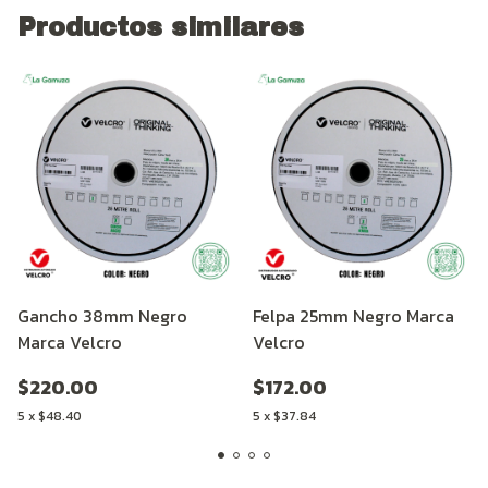
Productos similares
Gancho 38mm Negro
Felpa 25mm Negro Marca
Marca Velcro
Velcro
$220.00
$172.00
5
x
$48.40
5
x
$37.84