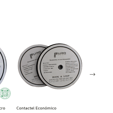
cro
Contactel Económico
Felpa 38mm N