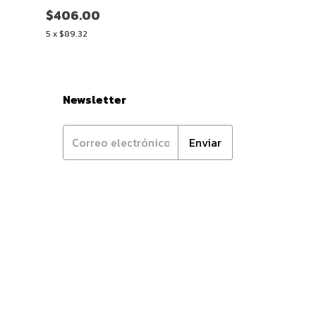
$406.00
$220.00
5
x
$89.32
5
x
$48.40
Newsletter