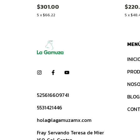
$301.00
$220
5
x
$66.22
5
x
$48.
MEN
INICI
PROD
NOSO
525616609741
BLOG
5531421446
CONT
hola@lagamuzamx.com
Fray Servando Teresa de Mier
160, Col. Centro