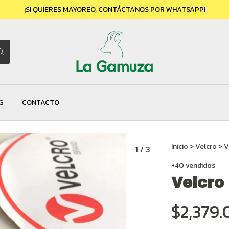
¡SI QUIERES MAYOREO, CONTÁCTANOS POR WHATSAPP!
G
CONTACTO
Inicio
>
Velcro
>
V
1
/
3
+40 vendidos
Velcro
$2,379.