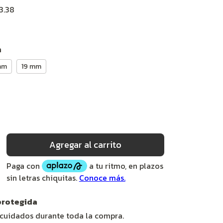
3.38
m
mm
19 mm
rotegida
 cuidados durante toda la compra.