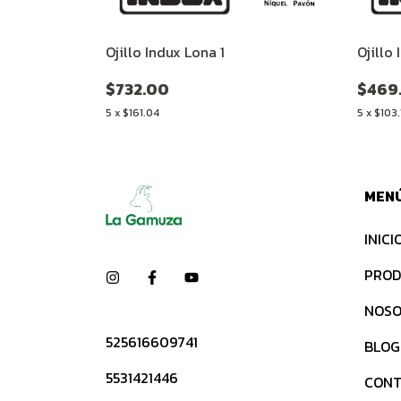
Ojillo Indux Lona 1
Ojillo
$732.00
$469
5
x
$161.04
5
x
$103.
MEN
INICI
PROD
NOSO
525616609741
BLOG
5531421446
CONT