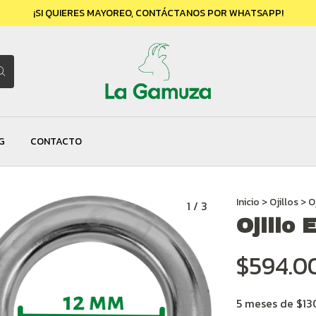
¡SI QUIERES MAYOREO, CONTÁCTANOS POR WHATSAPP!
G
CONTACTO
Inicio
>
Ojillos
>
O
1
/
3
Ojillo
$594.0
5
meses de
$13