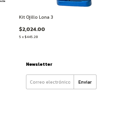
Kit Ojillo Lona 3
Ojillo Indux
$2,024.00
$225.00
5
x
$445.28
5
x
$49.50
Newsletter