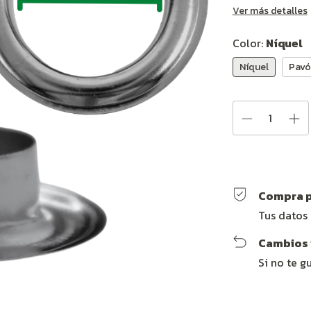
Ver más detalles
Color:
Níquel
Níquel
Pavó
Compra p
Tus datos
Cambios 
Si no te g