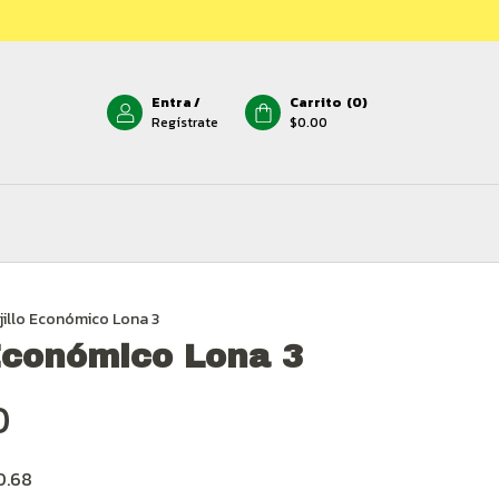
Entra
/
Carrito
(
0
)
Regístrate
$0.00
jillo Económico Lona 3
 Económico Lona 3
0
0.68