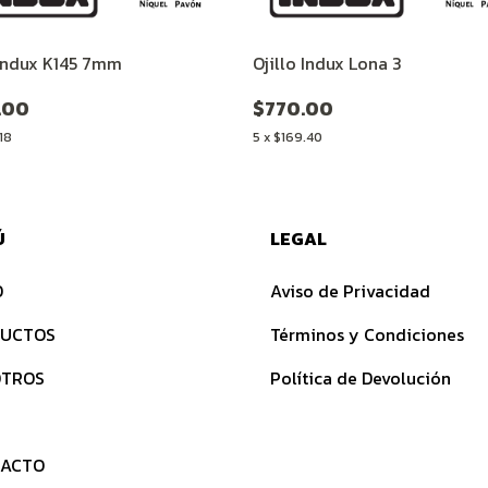
 Indux K145 7mm
Ojillo Indux Lona 3
.00
$770.00
18
5
x
$169.40
Ú
LEGAL
O
Aviso de Privacidad
UCTOS
Términos y Condiciones
TROS
Política de Devolución
ACTO