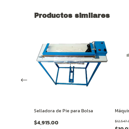
Productos similares
adoras
Selladora de Pie para Bolsa
Máqui
$4,915.00
$12,547.
$10,0