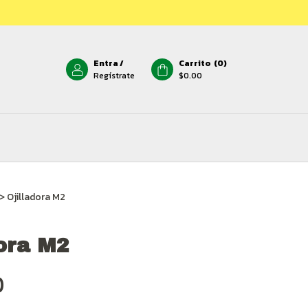
Entra
/
Carrito
(
0
)
Regístrate
$0.00
>
Ojilladora M2
dora M2
0