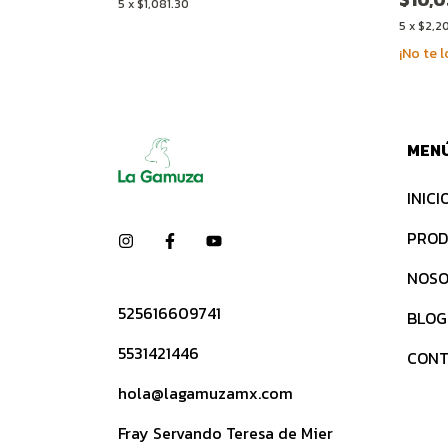
5
x
$1,081.30
5
x
$2,2
¡No te l
MEN
INICI
PROD
NOSO
525616609741
BLOG
5531421446
CONT
hola@lagamuzamx.com
Fray Servando Teresa de Mier