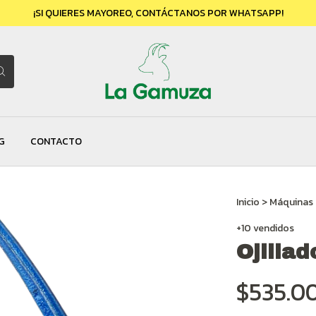
¡SI QUIERES MAYOREO, CONTÁCTANOS POR WHATSAPP!
G
CONTACTO
Inicio
>
Máquinas
+10 vendidos
Ojilla
$535.0