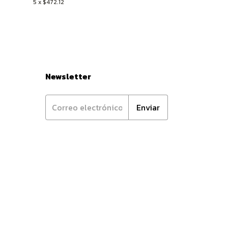
5
x
$472.12
5
x
$205.04
Newsletter