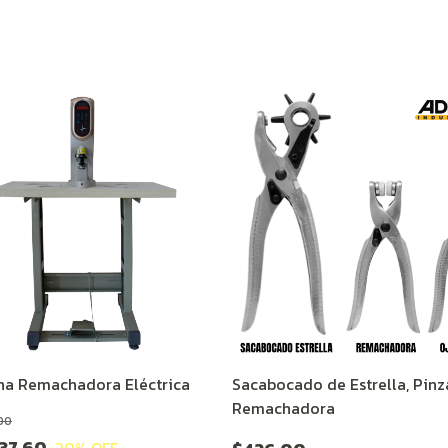
na Remachadora Eléctrica
Sacabocado de Estrella, Pinz
Remachadora
00
37.60
20
% OFF