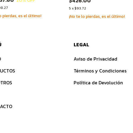
$426.00
08.27
5
x
$93.72
o pierdas, es el último!
¡No te lo pierdas, es el último!
Ú
LEGAL
O
Aviso de Privacidad
UCTOS
Términos y Condiciones
TROS
Política de Devolución
ACTO