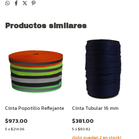
Productos similares
Cinta Popotillo Reflejante
Cinta Tubular 16 mm
$973.00
$381.00
5
x
$214.06
5
x
$83.82
¡Solo quedan
2
en stock!